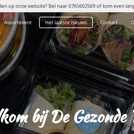
den op onze website? Bel naar 0765602569 of kom even lan
Assortiment
Het laatste nieuws
Contact
O
kom bij De Gezonde T