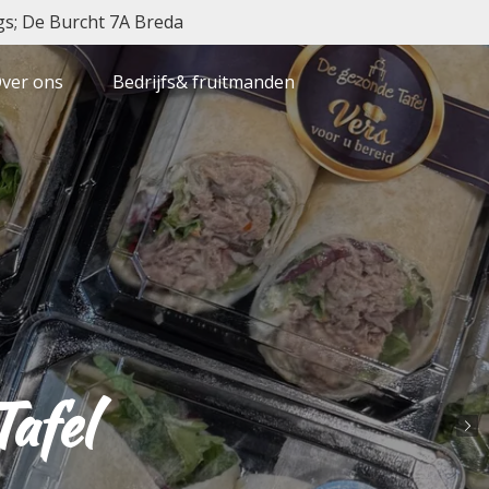
gs; De Burcht 7A Breda
ver ons
Bedrijfs& fruitmanden
afel