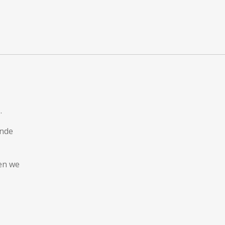
.
onde
en we