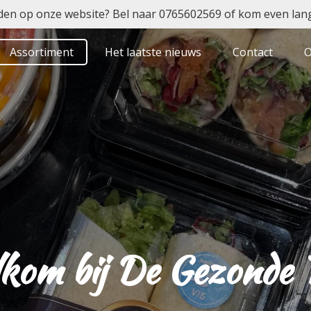
den op onze website? Bel naar 0765602569 of kom even lan
Assortiment
Het laatste nieuws
Contact
O
kom bij De Gezonde T