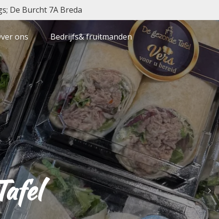
gs; De Burcht 7A Breda
ver ons
Bedrijfs& fruitmanden
afel